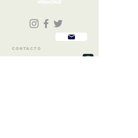
@cinetecaveracruz
Contacto
de
Link al canal
whatsapp