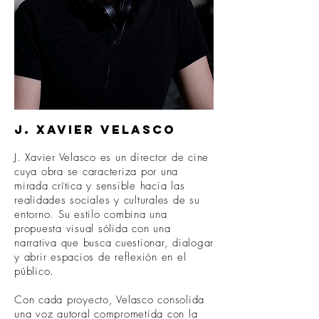
J. Xavier Velasco
J. Xavier Velasco es un director de cine
cuya obra se caracteriza por una
mirada crítica y sensible hacia las
realidades sociales y culturales de su
entorno. Su estilo combina una
propuesta visual sólida con una
narrativa que busca cuestionar, dialogar
y abrir espacios de reflexión en el
público.
Con cada proyecto, Velasco consolida
una voz autoral comprometida con la